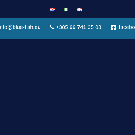
info@blue-fish.eu
+385 99 741 35 08
faceb