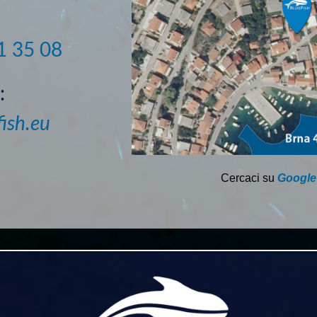
1 35 08
:
ish.eu
Cercaci su
Google